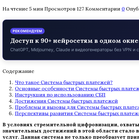
На чтение
5 мин
Просмотров
127
Комментарии
0
Опуб
РЕКОМЕНДУЕМ
Доступ к 90+ нейросетям в одном окне
ChatGPT, Midjourney, Claude и видеогенераторы без VPN и 
Содержание
Что такое Система быстрых платежей?
Основные особенности Системы быстрых платеж
Инструкция по использованию СБП
Достижения Системы быстрых платежей
Проблемы и вызовы для Системы быстрых плате
Перспективы развития Системы быстрых платеж
В условиях стремительной цифровизации, охватыв
значительных достижений в этой области стало 
услуг. Данная система не только преобразует п