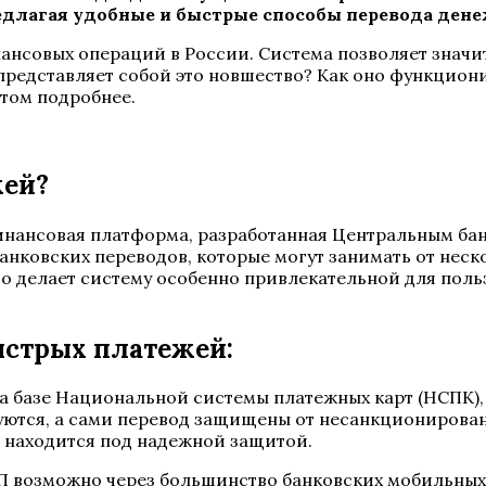
едлагая удобные и быстрые способы перевода дене
нсовых операций в России. Система позволяет значит
 представляет собой это новшество? Как оно функцион
этом подробнее.
жей?
финансовая платформа, разработанная Центральным ба
нковских переводов, которые могут занимать от неско
то делает систему особенно привлекательной для польз
ыстрых платежей:
а базе Национальной системы платежных карт (НСПК), 
ются, а сами перевод защищены от несанкционированн
я находится под надежной защитой.
БП возможно через большинство банковских мобильных 