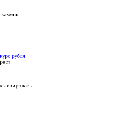
 камень
курс рубля
рает
нализировать