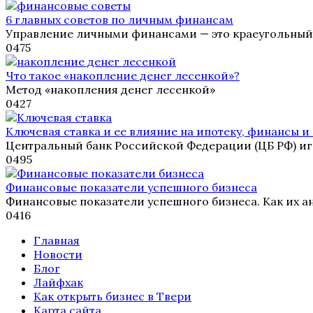
6 главных советов по личным финансам
Управление личными финансами — это краеугольный
0
475
Что такое «накопление денег лесенкой»?
Метод «накопления денег лесенкой»
0
427
Ключевая ставка и ее влияние на ипотеку, финансы и 
Центральный банк Российской Федерации (ЦБ РФ) иг
0
495
Финансовые показатели успешного бизнеса
Финансовые показатели успешного бизнеса. Как их а
0
416
Главная
Новости
Блог
Лайфхак
Как открыть бизнес в Твери
Карта сайта