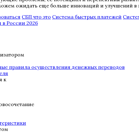
можем ожидать еще больше инноваций и улучшений в э
зоваться
СБП что это
Система быстрых платежей
Систе
 в России 2026
лизатором
еля
я к
ловосочетание
ктеристики
том