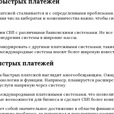
быстрых платежей
латежей сталкивается и с определенными проблемами.
ния числа кибератак и мошенничества важно, чтобы 
ии СБП с различными банковскими системами. Не все 
внедрения системы в широкие массы.
 конкурировать с другими платежными системами, таким
— международные системы имеют более широкую извест
ыстрых платежей
ы быстрых платежей выглядит многообещающим. Ожид
ехнологии и функции. Например, планируется расшире
 услуги напрямую через систему.
 международными платежными системами, что позволит
овые возможности для бизнеса и сделает СБП более ко
яет собой значительное достижение в области финанс
ующие проблемы, ее потенциал и перспективы развит