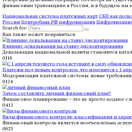
финансовым транзакциям в России, и в будущем мы 
Национальная система платежных карт
СБП как поль
России
Центробанк РФ
цифровизация
Цифровизация
Search for:
Вам также может понравиться
Влияние девальвации на ставку дисконтирования
Девальвация национальной валюты становится ката
0
116
Платежи под новым контролем: что изменится с 1 апр
Модернизация платежной системы: новые требовани
0
124
Зачем составлять личный финансовый план?
Финансовое планирование – это не просто модное с
0
413
Виды финансового контроля: классификация и хара
Финансовый контроль является неотъемлемым аспек
0
625